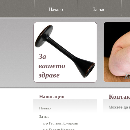
Начало
За нас
За
вашето
здраве
Конта
Навигация
Можете да н
Начало
За нас
д-р Гергана Коларова
д-р Георги Коларов