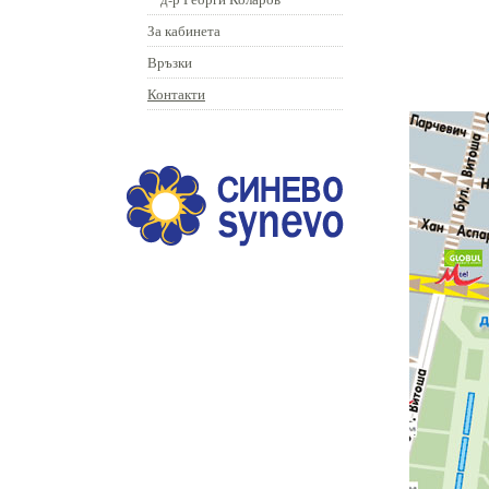
За кабинета
Връзки
Контакти